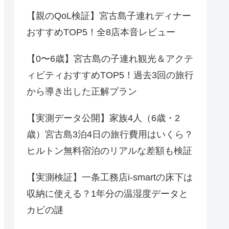
【親のQoL検証】宮古島子連れディナー
おすすめTOP5！全8店本音レビュー
【0〜6歳】宮古島の子連れ観光＆アクテ
ィビティおすすめTOP5！過去3回の旅行
から導き出した正解プラン
【実測データ公開】家族4人（6歳・2
歳）宮古島3泊4日の旅行費用はいくら？
ヒルトン無料宿泊のリアルな差額も検証
【実測検証】一条工務店i-smartの床下は
収納に使える？1年分の温湿度データと
カビの謎